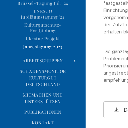
Brüssel-Tagung Juli '24
festgestel
Einrichtun
UNESCO
Jubiläumstagung '24
vorgenomme
Kulturgutschutz-
der Zufall
Fortbildung
erhalten bl
Ukraine Projekt
Jahrestagung 2023
Die ganztä
Problemati
ARBEITSGRUPPEN
Priorisier
SCHADENSMONITOR
angestrebt
KULTURGUT
empfehlung
DEUTSCHLAND
MITMACHEN UND
UNTERSTÜTZEN
D
PUBLIKATIONEN
KONTAKT