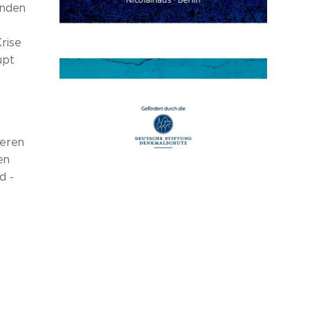
enden
rise
upt
deren
en
d -