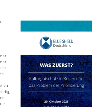
in
 der
eder
hutz
wie
ht zu
endig,
dem
ine,