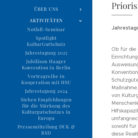
Priori
ÜBER UNS
AKTIVITÄTEN
Jahrestagu
Notfall-Seminar
Spotlight
KulturGutSchutz
Ob für die
Jahrestagung 2025
Einrichtun
Jubiläum Haager
Ausweisung
Konvention in Berlin
Konvention 
Vortragreihe in
Schutzgüte
Kooperation mit HSU
Maßnahme. 
Jahrestagung 2024
von Kultur
Sieben Empfehlungen
Menschenle
für die Stärkung des
Hilfskapaz
Kulturgutschutzes in
Europa
umfangreic
sowohl für
Pressemitteilung DUK &
BSD
diese Reali