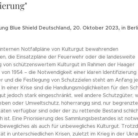
sierung"
ng Blue Shield Deutschland, 20. Oktober 2023, in Berl
 internen Notfallpläne von Kulturgut bewahrenden
gen, die Einsatzpläne der Feuerwehr oder die landesweite
 von schützenswertem Kulturgut im Rahmen der Haager
von 1954 – die Notwendigkeit einer klaren Identifizierung
r und die Festlegung von Schutzzielen steht am Anfang j
In einer Krise sind die Handlungsmöglichkeiten für den Sc
gut jedoch stark eingeschränkt, weil andere Schutzgüter, 
ben oder Umweltschutz, höherrangig sind, nur begrenzte
itäten verfügbar sind oder der zu rettende Bestand schlic
h ist. Eine Priorisierung des Sammlungsbestandes ist notw
 bewegliches als auch für unbewegliches Kulturgut. Trotz
tät in unterschiedlichen Krisen, zuletzt im Krieg in der Ukra